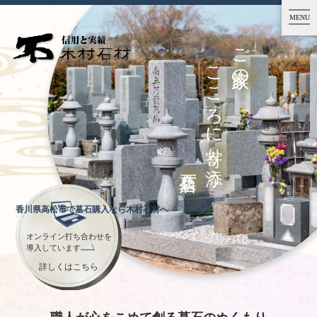
MENU
ご家族の
こころに寄り添う
香川県高松市で墓石購入なら木村石材へ
オンライン打ち合わせを
導入しています
詳しくはこちら