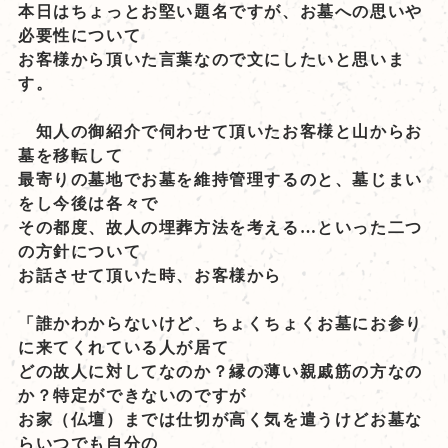
本日はちょっとお堅い題名ですが、お墓への思いや
必要性について
お客様から頂いた言葉なので文にしたいと思いま
す。
知人の御紹介で伺わせて頂いたお客様と山からお
墓を移転して
最寄りの墓地でお墓を維持管理するのと、墓じまい
をし今後は各々で
その都度、故人の埋葬方法を考える…といった二つ
の方針について
お話させて頂いた時、お客様から
「誰かわからないけど、ちょくちょくお墓にお参り
に来てくれている人が居て
どの故人に対してなのか？縁の薄い親戚筋の方なの
か？特定ができないのですが
お家（仏壇）までは仕切が高く気を遣うけどお墓な
らいつでも自分の