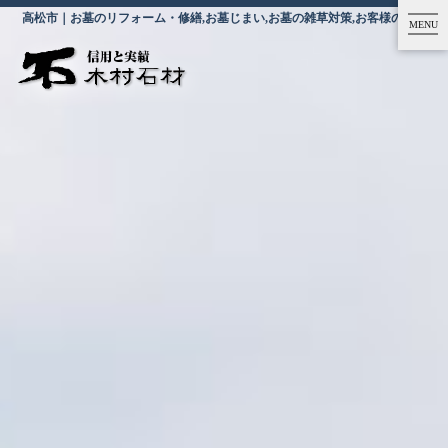
高松市｜お墓のリフォーム・修繕,お墓じまい,お墓の雑草対策,お客様の声｜施工事例・お客様の声｜香川県高松市の木村石材
MENU