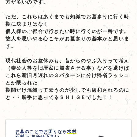
方だ多いのです。
ただ、これらはあくまでも知識でお墓参りに行く時
期に決まりはなく
個人様のご都合で行きたい時に行くのが一番です。
故人を思いやる心こそがお墓参りの基本かと思いま
す。
現代社会のお盆休みも、昔からのやぶ入りって考え
（奉公人等を旧暦盆に帰省させる事）などを退けば
これら新旧月遅れの３パターンに分け帰省ラッシュ
とか限られた
期間だけ混雑って云うのが少しでも緩和されるのに
と・・勝手に思ってるＳＨＩＧＥでした！！
お墓のことでお困りなら
木村
石材
へお任せ下さい